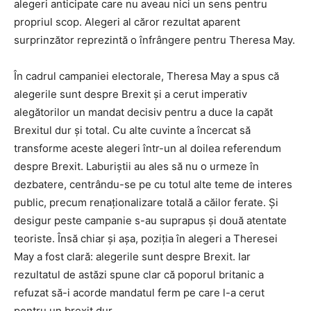
alegeri anticipate care nu aveau nici un sens pentru
propriul scop. Alegeri al căror rezultat aparent
surprinzător reprezintă o înfrângere pentru Theresa May.
În cadrul campaniei electorale, Theresa May a spus că
alegerile sunt despre Brexit și a cerut imperativ
alegătorilor un mandat decisiv pentru a duce la capăt
Brexitul dur și total. Cu alte cuvinte a încercat să
transforme aceste alegeri într-un al doilea referendum
despre Brexit. Laburiștii au ales să nu o urmeze în
dezbatere, centrându-se pe cu totul alte teme de interes
public, precum renaționalizare totală a căilor ferate. Și
desigur peste campanie s-au suprapus și două atentate
teoriste. Însă chiar și așa, poziția în alegeri a Theresei
May a fost clară: alegerile sunt despre Brexit. Iar
rezultatul de astăzi spune clar că poporul britanic a
refuzat să-i acorde mandatul ferm pe care l-a cerut
pentru un brexit dur.