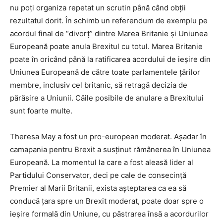
nu poți organiza repetat un scrutin până când obții
rezultatul dorit. În schimb un referendum de exemplu pe
acordul final de “divorț” dintre Marea Britanie și Uniunea
Europeană poate anula Brexitul cu totul. Marea Britanie
poate în oricând până la ratificarea acordului de ieșire din
Uniunea Europeană de către toate parlamentele țărilor
membre, inclusiv cel britanic, să retragă decizia de
părăsire a Uniunii. Căile posibile de anulare a Brexitului
sunt foarte multe.
Theresa May a fost un pro-european moderat. Așadar în
camapania pentru Brexit a susținut rămânerea în Uniunea
Europeană. La momentul la care a fost aleasă lider al
Partidului Conservator, deci pe cale de consecință
Premier al Marii Britanii, exista așteptarea ca ea să
conducă țara spre un Brexit moderat, poate doar spre o
ieșire formală din Uniune, cu păstrarea însă a acordurilor