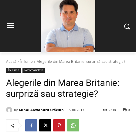
Acasă
În lume
Alegerile din Marea Britanie: surpriză sau strategie?
În lume
Recomandate
Alegerile din Marea Britanie:
surpriză sau strategie?
By
Mihai Alexandru Crăciun
09.06.2017
2318
0