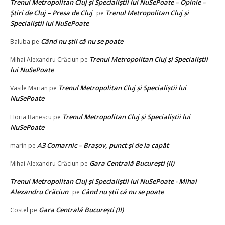
Trenul Metropolitan Cluj și Specialiștii lui NuSePoate – Opinie –
Ştiri de Cluj – Presa de Cluj
Trenul Metropolitan Cluj și
pe
Specialiștii lui NuSePoate
Când nu știi că nu se poate
Baluba
pe
Trenul Metropolitan Cluj și Specialiștii
Mihai Alexandru Crăciun
pe
lui NuSePoate
Trenul Metropolitan Cluj și Specialiștii lui
Vasile Marian
pe
NuSePoate
Trenul Metropolitan Cluj și Specialiștii lui
Horia Banescu
pe
NuSePoate
A3 Comarnic – Brașov, punct și de la capăt
marin
pe
Gara Centrală București (II)
Mihai Alexandru Crăciun
pe
Trenul Metropolitan Cluj și Specialiștii lui NuSePoate - Mihai
Alexandru Crăciun
Când nu știi că nu se poate
pe
Gara Centrală București (II)
Costel
pe