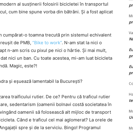
odern al susținerii folosirii bicicletei în transportul
pr
cul, cum bine spune vorba din bătrâni. Și a fost aplicat
Mi
pr
Va
am cumpărat-o toamna trecută prin sistemul echivalent
N
i reușit de PMB,
“Bike to work”
. N-am stat la nici o
Eu
pt n-am scris cu pixul pe nici o hârtie. Și mai mult,
pr
 dat nici un ban. Cu toate acestea, mi-am luat bicicleta
ândă. Magic, este?!
Eu
pr
dra și eșuează lamentabil la București?
Co
Ha
area traificului rutier. De ce? Pentru că traficul rutier
te
uare, sedentarism (oamenii bolnavi costă societatea în
Mo
vingând oamenii să folosească alt mijloc de transport
Un
icleta. Când e traficul cel mai aglomerat? La orele de
 Angajații spre și de la serviciu. Bingo! Programul
Mo