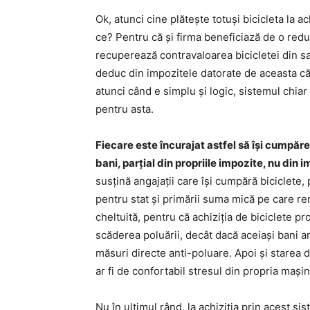
Ok, atunci cine plătește totuși bicicleta la 
ce? Pentru că și firma beneficiază de o redu
recuperează contravaloarea bicicletei din sal
deduc din impozitele datorate de aceasta căt
atunci când e simplu și logic, sistemul chiar 
pentru asta.
Fiecare este încurajat astfel să își cumpăre 
bani, parțial din propriile impozite, nu din 
susțină angajații care își cumpără biciclete,
pentru stat și primării suma mică pe care re
cheltuită, pentru că achiziția de biciclete pr
scăderea poluării, decât dacă aceiași bani ar f
măsuri directe anti-poluare. Apoi și starea 
ar fi de confortabil stresul din propria mași
Nu în ultimul rând, la achiziția prin acest si