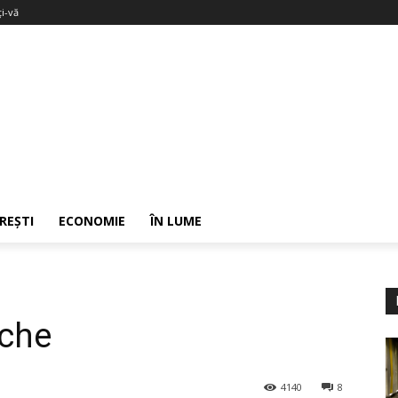
ți-vă
REȘTI
ECONOMIE
ÎN LUME
eche
4140
8