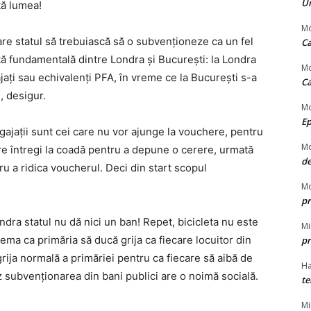
Un
tă lumea!
Mo
are statul să trebuiască să o subvenționeze ca un fel
Ca
ță fundamentală dintre Londra și București: la Londra
Mo
ați sau echivalenți PFA, în vreme ce la București s-a
Ca
, desigur.
Mo
Ep
ngajații sunt cei care nu vor ajunge la vouchere, pentru
Mo
ore întregi la coadă pentru a depune o cerere, urmată
de
ru a ridica voucherul. Deci din start scopul
Mo
pr
dra statul nu dă nici un ban! Repet, bicicleta nu este
Mi
ma ca primăria să ducă grija ca fiecare locuitor din
pr
 grija normală a primăriei pentru ca fiecare să aibă de
Ha
 subvenționarea din bani publici are o noimă socială.
te
Mi