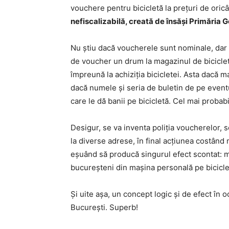
vouchere pentru bicicletă la prețuri de oricât
nefiscalizabilă, creată de însăși Primăria 
Nu știu dacă voucherele sunt nominale, dar ch
de voucher un drum la magazinul de biciclete
împreună la achiziția bicicletei. Asta dacă m
dacă numele și seria de buletin de pe even
care le dă banii pe bicicletă. Cel mai probabi
Desigur, se va inventa poliția voucherelor, s
la diverse adrese, în final acțiunea costând
eșuând să producă singurul efect scontat: m
bucureșteni din mașina personală pe biciclet
Și uite așa, un concept logic și de efect în o
București. Superb!