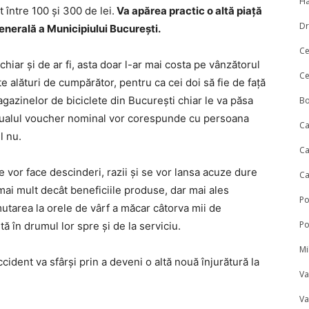
Ha
 între 100 și 300 de lei.
Va apărea practic o altă piață
Dr
Generală a Municipiului București.
Ce
iar și de ar fi, asta doar l-ar mai costa pe vânzătorul
Ce
 alături de cumpărător, pentru ca cei doi să fie de față
agazinelor de biciclete din București chiar le va păsa
Bo
tualul voucher nominal vor corespunde cu persoana
Ca
l nu.
Ca
e vor face descinderi, razii și se vor lansa acuze dure
Ca
 mai mult decât beneficiile produse, dar mai ales
P
utarea la orele de vârf a măcar câtorva mii de
P
ă în drumul lor spre și de la serviciu.
Mi
ccident va sfârși prin a deveni o altă nouă înjurătură la
Va
Va