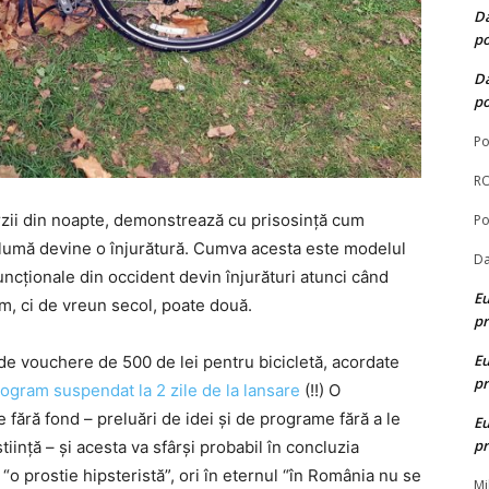
D
p
D
p
P
R
rzii din noapte, demonstrează cu prisosință cum
P
glumă devine o înjurătură. Cumva acesta este modelul
Da
ncționale din occident devin înjurături atunci când
Eu
m, ci de vreun secol, poate două.
pr
Eu
e vouchere de 500 de lei pentru bicicletă, acordate
pr
ogram suspendat la 2 zile de la lansare
(!!) O
fără fond – preluări de idei și de programe fără a le
Eu
pr
iință – și acesta va sfârși probabil în concluzia
“o prostie hipsteristă”, ori în eternul “în România nu se
Mi