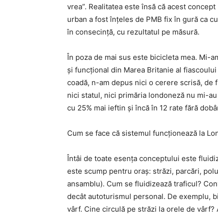
vrea”. Realitatea este însă că acest concept m
urban a fost înțeles de PMB fix în gură ca cu
în consecință, cu rezultatul pe măsură.
În poza de mai sus este bicicleta mea. Mi-
și funcțional din Marea Britanie al fiascoulu
coadă, n-am depus nici o cerere scrisă, de fa
nici statul, nici primăria londoneză nu mi-au
cu 25% mai ieftin și încă în 12 rate fără dob
Cum se face că sistemul funcționează la Lon
Întâi de toate esența conceptului este fluidiz
este scump pentru oraș: străzi, parcări, pol
ansamblu). Cum se fluidizează traficul? Con
decât autoturismul personal. De exemplu, bic
vârf. Cine circulă pe străzi la orele de vârf?