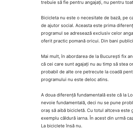
trebuie să fie pentru angajați, nu pentru toa
Bicicleta nu este o necesitate de bază, pe c
de ajutor social. Aceasta este prima diferen
programul se adresează exclusiv celor angaj
oferit practic pomană oricui. Din bani publici
Mai mult, în abordarea de la București fix a
că cei care sunt agajați nu au timp să stea 
probabil de alte ore petrecute la coadă pent
programului nu este deloc atins.
A doua diferență fundamentală este că la Lon
nevoie fundamentală, deci nu se pune proble
oraș să aibă bicicletă. Cu totul altceva este
exemplu căldură iarna. În acest din urmă caz
La biciclete însă nu.