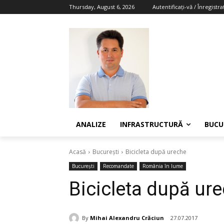
Thursday, August 6, 2026
Autentificați-vă / Înregistra
ANALIZE
INFRASTRUCTURĂ
BUCU
Acasă
București
Bicicleta după ureche
București
Recomandate
România în lume
Bicicleta după ur
By
Mihai Alexandru Crăciun
27.07.2017