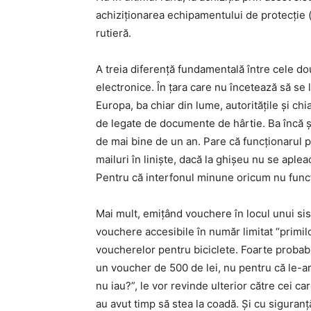
achiziționarea echipamentului de protecție (c
rutieră.
A treia diferență fundamentală între cele do
electronice. În țara care nu încetează să se
Europa, ba chiar din lume, autoritățile și ch
de legate de documente de hârtie. Ba încă și
de mai bine de un an. Pare că funcționarul 
mailuri în liniște, dacă la ghișeu nu se aple
Pentru că interfonul minune oricum nu func
Mai mult, emițând vouchere în locul unui s
vouchere accesibile în număr limitat “primilo
voucherelor pentru biciclete. Foarte probabil
un voucher de 500 de lei, nu pentru că le-ar 
nu iau?”, le vor revinde ulterior către cei c
au avut timp să stea la coadă. Și cu siguran