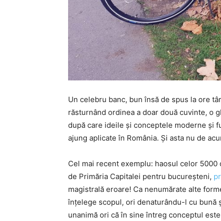
Un celebru banc, bun însă de spus la ore tâ
răsturnând ordinea a doar două cuvinte, o 
după care ideile și conceptele moderne și fu
ajung aplicate în România. Și asta nu de acu
Cel mai recent exemplu: haosul celor 5000 d
de Primăria Capitalei pentru bucureșteni,
pr
magistrală eroare! Ca nenumărate alte forme 
înțelege scopul, ori denaturându-l cu bună șt
unanimă ori că în sine întreg conceptul este 