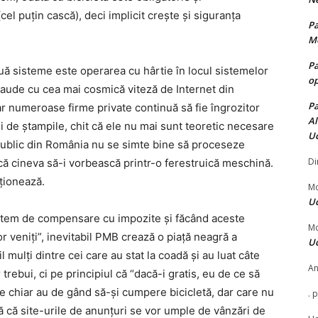
el puțin cască), deci implicit crește și siguranța
Pa
Mo
Pa
uă sisteme este operarea cu hârtie în locul sistemelor
op
 laude cu cea mai cosmică viteză de Internet din
Pa
iar numeroase firme private continuă să fie îngrozitor
Al
 de ștampile, chit că ele nu mai sunt teoretic necesare
Uc
public din România nu se simte bine să proceseze
Di
acă cineva să-i vorbească printr-o ferestruică meschină.
ționează.
Mo
Uc
istem de compensare cu impozite și făcând aceste
Mo
r veniți”, inevitabil PMB crează o piață neagră a
Uc
 mulți dintre cei care au stat la coadă și au luat câte
An
trebui, ci pe principiul că “dacă-i gratis, eu de ce să
are chiar au de gând să-și cumpere bicicletă, dar care nu
.
p
ță că site-urile de anunțuri se vor umple de vânzări de