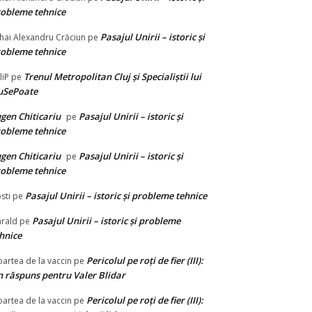
obleme tehnice
Pasajul Unirii – istoric și
hai Alexandru Crăciun
pe
obleme tehnice
Trenul Metropolitan Cluj și Specialiștii lui
liP
pe
uSePoate
gen Chiticariu
Pasajul Unirii – istoric și
pe
obleme tehnice
gen Chiticariu
Pasajul Unirii – istoric și
pe
obleme tehnice
Pasajul Unirii – istoric și probleme tehnice
sti
pe
Pasajul Unirii – istoric și probleme
rald
pe
hnice
Pericolul pe roți de fier (III):
artea de la vaccin
pe
 răspuns pentru Valer Blidar
Pericolul pe roți de fier (III):
artea de la vaccin
pe