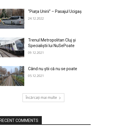
“Piața Unirii” – Pasajul Ucigaș
24.12.2022
Trenul Metropolitan Cluj și
Specialiștii lui NuSePoate
09.12.2021
Când nu știi că nu se poate
05.12.2021
Încărcați mai multe
RECENT COMMENTS