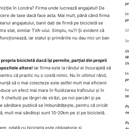
pr
achiziție în Londra? Firma unde lucrează angajatul! De
Mi
cere de taxe dacă face asta. Mai mult, până când firma
pr
ariul angajatului, banii dați de firmă pe bicicletă se
re stat, similar TVA-ului. Simplu, nu?! Și evident că
Ol
funcționează, iar statul și primăriile nu dau nici un ban
Sa
Un
W
propria bicicletă dacă își permite, parțial din proprii
Uc
impozitele altora!
Iar firma este la rândul ei încurajată să
Mi
 pentru că practic nu o costă nimic. Nu în ultimul rând,
pr
nunță să o mai colecteze este astfel mult mai eficient
oduce un efect mai mare în fluidizarea traficului și în
R
te
i cheltuiți pe lărgiri de străzi, pe noi parcări și pe
de sănătare publică se îmbunătățește, pentru că oricât
Pa
ne
nă, mult mai sănătoși sunt 10-20km pe zi pe bicicletă.
Pa
stem, odată cu bicicleta este obligatorie și
N