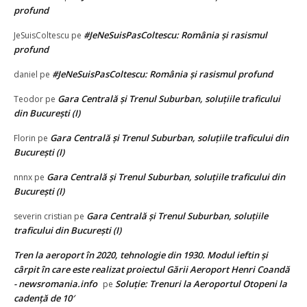
profund
#JeNeSuisPasColtescu: România și rasismul
JeSuisColtescu
pe
profund
#JeNeSuisPasColtescu: România și rasismul profund
daniel
pe
Gara Centrală și Trenul Suburban, soluțiile traficului
Teodor
pe
din București (I)
Gara Centrală și Trenul Suburban, soluțiile traficului din
Florin
pe
București (I)
Gara Centrală și Trenul Suburban, soluțiile traficului din
nnnx
pe
București (I)
Gara Centrală și Trenul Suburban, soluțiile
severin cristian
pe
traficului din București (I)
Tren la aeroport în 2020, tehnologie din 1930. Modul ieftin și
cârpit în care este realizat proiectul Gării Aeroport Henri Coandă
- newsromania.info
Soluție: Trenuri la Aeroportul Otopeni la
pe
cadență de 10′