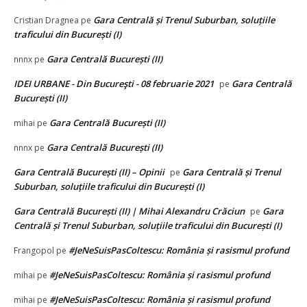
Gara Centrală și Trenul Suburban, soluțiile
Cristian Dragnea
pe
traficului din București (I)
Gara Centrală București (II)
nnnx
pe
IDEI URBANE - Din Bucureşti - 08 februarie 2021
Gara Centrală
pe
București (II)
Gara Centrală București (II)
mihai
pe
Gara Centrală București (II)
nnnx
pe
Gara Centrală București (II) – Opinii
Gara Centrală și Trenul
pe
Suburban, soluțiile traficului din București (I)
Gara Centrală București (II) | Mihai Alexandru Crăciun
Gara
pe
Centrală și Trenul Suburban, soluțiile traficului din București (I)
#JeNeSuisPasColtescu: România și rasismul profund
Frangopol
pe
#JeNeSuisPasColtescu: România și rasismul profund
mihai
pe
#JeNeSuisPasColtescu: România și rasismul profund
mihai
pe