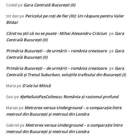
Gara Centrală București (II)
Costel
pe
Pericolul pe roți de fier (III): Un răspuns pentru Valer
tot dan
pe
Blidar
Când nu știi că nu se poate - Mihai Alexandru Crăciun
Gara
pe
Centrală București (II)
Primăria București – de urmărit – românia creatoare
Gara
pe
Centrală București (II)
Primăria București – de urmărit – românia creatoare
Gara
pe
Centrală și Trenul Suburban, soluțiile traficului din București (I)
D’ale lui Mitică
Maria
pe
#JeNeSuisPasColtescu: România și rasismul profund
Geo
pe
Metrorex versus Underground – o comparație între
Marian
pe
metroul din București și metroul din Londra
Metrorex versus Underground – o comparație între
Gabriel
pe
metroul din București și metroul din Londra