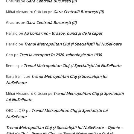
Gara Centrală București (II)
Graurus
pe
Gara Centrală București (II)
Mihai Alexandru Crăciun
pe
Gara Centrală București (II)
Graurus
pe
A3 Comarnic – Brașov, punct și de la capăt
Harald
pe
Trenul Metropolitan Cluj și Specialiștii lui NuSePoate
Harald
pe
Tren la aeroport în 2020, tehnologie din 1930
Geo
pe
Trenul Metropolitan Cluj și Specialiștii lui NuSePoate
Remus
pe
Trenul Metropolitan Cluj și Specialiștii lui
Ilona Balint
pe
NuSePoate
Trenul Metropolitan Cluj și Specialiștii
Mihai Alexandru Crăciun
pe
lui NuSePoate
Trenul Metropolitan Cluj și Specialiștii lui
QED et QEF
pe
NuSePoate
Trenul Metropolitan Cluj și Specialiștii lui NuSePoate – Opinie –
Ştiri de Cluj – Presa de Cluj
Trenul Metropolitan Cluj și
pe