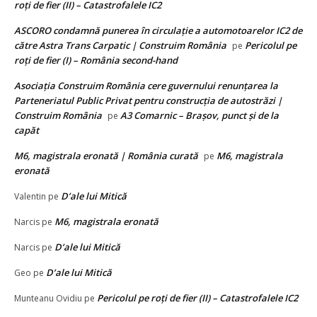
roți de fier (II) – Catastrofalele IC2
ASCORO condamnă punerea în circulație a automotoarelor IC2 de
către Astra Trans Carpatic | Construim România
Pericolul pe
pe
roți de fier (I) – România second-hand
Asociația Construim România cere guvernului renunțarea la
Parteneriatul Public Privat pentru construcția de autostrăzi |
Construim România
A3 Comarnic – Brașov, punct și de la
pe
capăt
M6, magistrala eronată | România curată
M6, magistrala
pe
eronată
D’ale lui Mitică
Valentin
pe
M6, magistrala eronată
Narcis
pe
D’ale lui Mitică
Narcis
pe
D’ale lui Mitică
Geo
pe
Pericolul pe roți de fier (II) – Catastrofalele IC2
Munteanu Ovidiu
pe