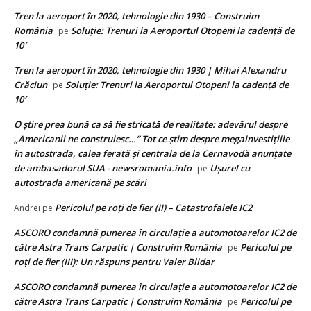
Tren la aeroport în 2020, tehnologie din 1930 – Construim
România
Soluție: Trenuri la Aeroportul Otopeni la cadență de
pe
10′
Tren la aeroport în 2020, tehnologie din 1930 | Mihai Alexandru
Crăciun
Soluție: Trenuri la Aeroportul Otopeni la cadență de
pe
10′
O știre prea bună ca să fie stricată de realitate: adevărul despre
„Americanii ne construiesc…” Tot ce știm despre megainvestițiile
în autostrada, calea ferată și centrala de la Cernavodă anunțate
de ambasadorul SUA - newsromania.info
Ușurel cu
pe
autostrada americană pe scări
Pericolul pe roți de fier (II) – Catastrofalele IC2
Andrei
pe
ASCORO condamnă punerea în circulație a automotoarelor IC2 de
către Astra Trans Carpatic | Construim România
Pericolul pe
pe
roți de fier (III): Un răspuns pentru Valer Blidar
ASCORO condamnă punerea în circulație a automotoarelor IC2 de
către Astra Trans Carpatic | Construim România
Pericolul pe
pe