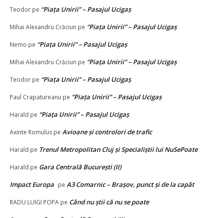
“Piața Unirii” – Pasajul Ucigaș
Teodor
pe
“Piața Unirii” – Pasajul Ucigaș
Mihai Alexandru Crăciun
pe
“Piața Unirii” – Pasajul Ucigaș
Nemo
pe
“Piața Unirii” – Pasajul Ucigaș
Mihai Alexandru Crăciun
pe
“Piața Unirii” – Pasajul Ucigaș
Teodor
pe
“Piața Unirii” – Pasajul Ucigaș
Paul Crapatureanu
pe
“Piața Unirii” – Pasajul Ucigaș
Harald
pe
Avioane și controlori de trafic
Axinte Romulus
pe
Trenul Metropolitan Cluj și Specialiștii lui NuSePoate
Harald
pe
Gara Centrală București (II)
Harald
pe
Impact Europa
A3 Comarnic – Brașov, punct și de la capăt
pe
Când nu știi că nu se poate
RADU LUIGI POPA
pe