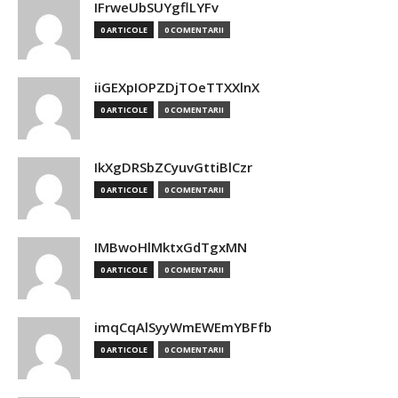
IFrweUbSUYgflLYFv
0 ARTICOLE
0 COMENTARII
iiGEXpIOPZDjTOeTTXXlnX
0 ARTICOLE
0 COMENTARII
IkXgDRSbZCyuvGttiBlCzr
0 ARTICOLE
0 COMENTARII
IMBwoHlMktxGdTgxMN
0 ARTICOLE
0 COMENTARII
imqCqAlSyyWmEWEmYBFfb
0 ARTICOLE
0 COMENTARII