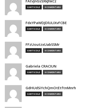
FAtvJnGsSXkJhkCz
0 ARTICOLE
0 COMENTARII
FdxYPaWDJDlULIXvFCBE
0 ARTICOLE
0 COMENTARII
FFzUoutzxUabSSMr
0 ARTICOLE
0 COMENTARII
Gabriela CRACIUN
0 ARTICOLE
0 COMENTARII
GdHUdSiYchQmOtEtftnMnrh
0 ARTICOLE
0 COMENTARII