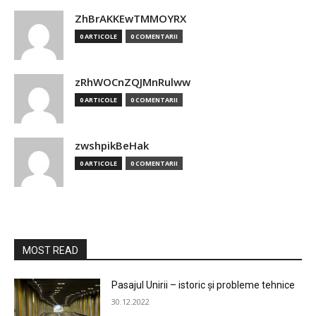
ZhBrAKKEwTMMOYRX
0 ARTICOLE
0 COMENTARII
zRhWOCnZQJMnRulww
0 ARTICOLE
0 COMENTARII
zwshpikBeHak
0 ARTICOLE
0 COMENTARII
MOST READ
Pasajul Unirii – istoric și probleme tehnice
30.12.2022