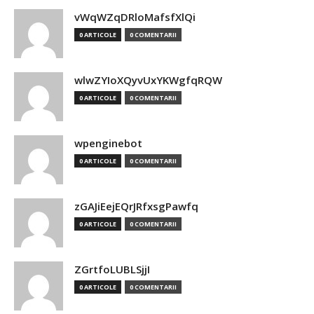
vWqWZqDRloMafsfXlQi
0 ARTICOLE
0 COMENTARII
wlwZYIoXQyvUxYKWgfqRQW
0 ARTICOLE
0 COMENTARII
wpenginebot
0 ARTICOLE
0 COMENTARII
zGAJiEejEQrJRfxsgPawfq
0 ARTICOLE
0 COMENTARII
ZGrtfoLUBLSjjI
0 ARTICOLE
0 COMENTARII