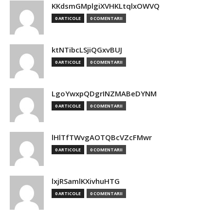
KKdsmGMplgiXVHKLtqlxOWVQ
0 ARTICOLE
0 COMENTARII
ktNTibcLSjiQGxvBUJ
0 ARTICOLE
0 COMENTARII
LgoYwxpQDgrINZMABeDYNM
0 ARTICOLE
0 COMENTARII
lHlTfTWvgAOTQBcVZcFMwr
0 ARTICOLE
0 COMENTARII
lxjRSamlKXivhuHTG
0 ARTICOLE
0 COMENTARII