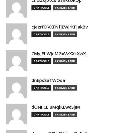
chGZQbtCMdSnktUkQp
0 ARTICOLE
0 COMENTARII
cJezrFDVXFNfjEWjrKFjakBv
0 ARTICOLE
0 COMENTARII
CMyJEhWJeMGxVzXXcXwX
0 ARTICOLE
0 COMENTARII
dnEpsSaTWOsa
0 ARTICOLE
0 COMENTARII
dONFCLIuMqlKLwcSiJM
0 ARTICOLE
0 COMENTARII