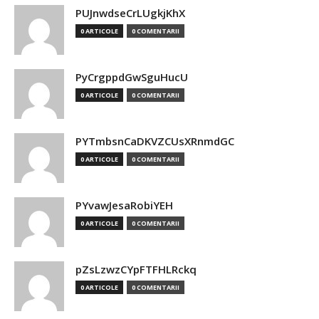
PUJnwdseCrLUgkjKhX
0 ARTICOLE
0 COMENTARII
PyCrgppdGwSguHucU
0 ARTICOLE
0 COMENTARII
PYTmbsnCaDKVZCUsXRnmdGC
0 ARTICOLE
0 COMENTARII
PYvawJesaRobiYEH
0 ARTICOLE
0 COMENTARII
pZsLzwzCYpFTFHLRckq
0 ARTICOLE
0 COMENTARII