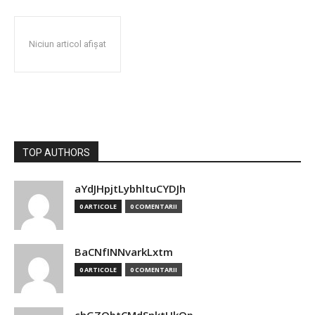
Niciun articol afișat
TOP AUTHORS
aYdJHpjtLybhltuCYDJh
0 ARTICOLE
0 COMENTARII
BaCNfINNvarkLxtm
0 ARTICOLE
0 COMENTARII