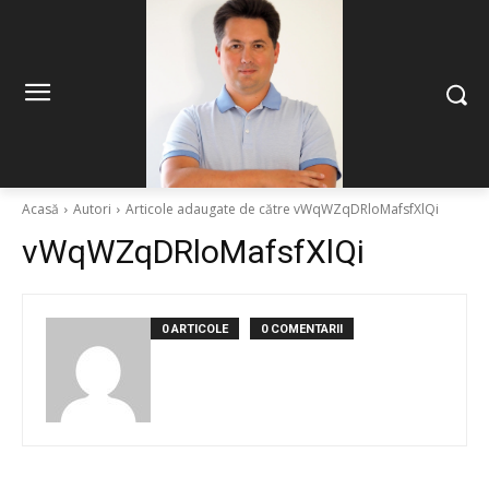
Acasă
Autori
Articole adaugate de către vWqWZqDRloMafsfXlQi
vWqWZqDRloMafsfXlQi
0 ARTICOLE
0 COMENTARII