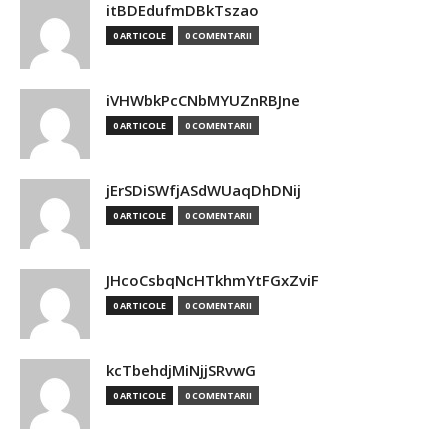
itBDEdufmDBkTszao
0 ARTICOLE
0 COMENTARII
iVHWbkPcCNbMYUZnRBJne
0 ARTICOLE
0 COMENTARII
jErSDiSWfjASdWUaqDhDNij
0 ARTICOLE
0 COMENTARII
JHcoCsbqNcHTkhmYtFGxZviF
0 ARTICOLE
0 COMENTARII
kcTbehdjMiNjjSRvwG
0 ARTICOLE
0 COMENTARII