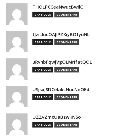
THOLPCCeaNwucBwIlC
0 ARTICOLE
0 COMENTARII
tJziLIucOAJIPZXiyBOfyuNL
0 ARTICOLE
0 COMENTARII
uRvhbFqwjVgOLMrIfatQOL
0 ARTICOLE
0 COMENTARII
USjsxJSDCelakcNucNnOEd
0 ARTICOLE
0 COMENTARII
UZZvZmcUaBzwKNSo
0 ARTICOLE
0 COMENTARII