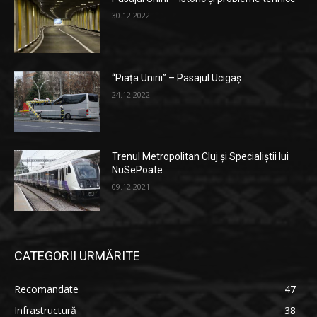
30.12.2022
“Piața Unirii” – Pasajul Ucigaș
24.12.2022
Trenul Metropolitan Cluj și Specialiștii lui
NuSePoate
09.12.2021
CATEGORII URMĂRITE
Recomandate
47
Infrastructură
38