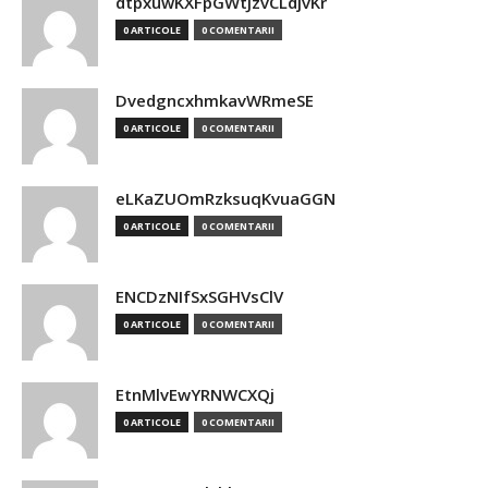
dtpxuwKXFpGWtJzvCLdjvKr
0 ARTICOLE
0 COMENTARII
DvedgncxhmkavWRmeSE
0 ARTICOLE
0 COMENTARII
eLKaZUOmRzksuqKvuaGGN
0 ARTICOLE
0 COMENTARII
ENCDzNIfSxSGHVsClV
0 ARTICOLE
0 COMENTARII
EtnMlvEwYRNWCXQj
0 ARTICOLE
0 COMENTARII