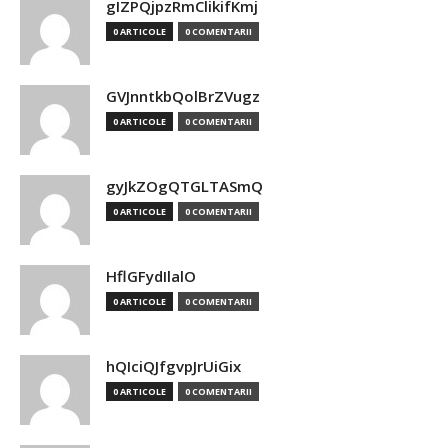
gIZPQjpzRmClikifKmj
0 ARTICOLE
0 COMENTARII
GVJnntkbQolBrZVugz
0 ARTICOLE
0 COMENTARII
gyJkZOgQTGLTASmQ
0 ARTICOLE
0 COMENTARII
HflGFydIlalO
0 ARTICOLE
0 COMENTARII
hQIciQJfgvpJrUiGix
0 ARTICOLE
0 COMENTARII