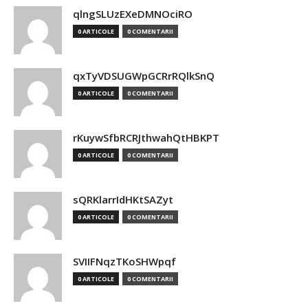
qlngSLUzEXeDMNOciRO
0 ARTICOLE
0 COMENTARII
qxTyVDSUGWpGCRrRQlkSnQ
0 ARTICOLE
0 COMENTARII
rKuywSfbRCRJthwahQtHBKPT
0 ARTICOLE
0 COMENTARII
sQRKlarrIdHKtSAZyt
0 ARTICOLE
0 COMENTARII
SVIIFNqzTKoSHWpqf
0 ARTICOLE
0 COMENTARII