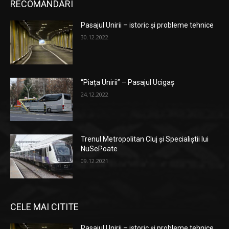
RECOMANDĂRI
Pasajul Unirii – istoric și probleme tehnice
30.12.2022
“Piața Unirii” – Pasajul Ucigaș
24.12.2022
Trenul Metropolitan Cluj și Specialiștii lui
NuSePoate
09.12.2021
CELE MAI CITITE
Pasajul Unirii – istoric și probleme tehnice