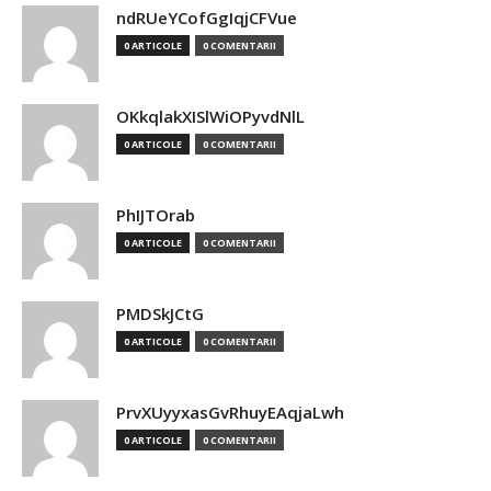
ndRUeYCofGgIqjCFVue
0 ARTICOLE
0 COMENTARII
OKkqlakXISlWiOPyvdNlL
0 ARTICOLE
0 COMENTARII
PhIJTOrab
0 ARTICOLE
0 COMENTARII
PMDSkJCtG
0 ARTICOLE
0 COMENTARII
PrvXUyyxasGvRhuyEAqjaLwh
0 ARTICOLE
0 COMENTARII