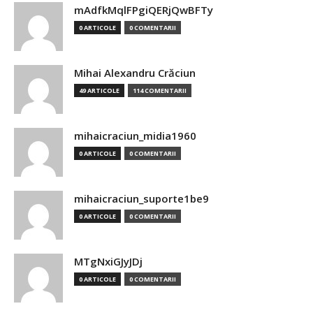
mAdfkMqlFPgiQERjQwBFTy
0 ARTICOLE
0 COMENTARII
Mihai Alexandru Crăciun
49 ARTICOLE
114 COMENTARII
mihaicraciun_midia1960
0 ARTICOLE
0 COMENTARII
mihaicraciun_suporte1be9
0 ARTICOLE
0 COMENTARII
MTgNxiGJyJDj
0 ARTICOLE
0 COMENTARII