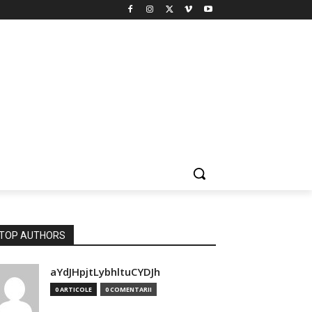
TOP AUTHORS
aYdJHpjtLybhltuCYDJh
0 ARTICOLE
0 COMENTARII