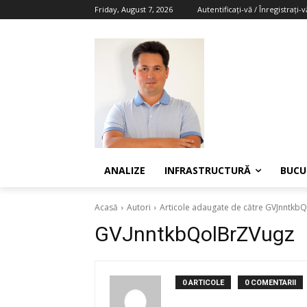
Friday, August 7, 2026
Autentificați-vă / Înregistrați-v
ANALIZE
INFRASTRUCTURĂ
BUCU
Acasă
Autori
Articole adaugate de către GVJnntkb
GVJnntkbQolBrZVugz
0 ARTICOLE
0 COMENTARII