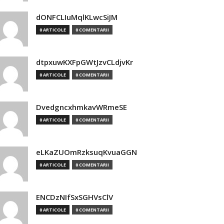
dONFCLIuMqlKLwcSiJM
0 ARTICOLE
0 COMENTARII
dtpxuwKXFpGWtJzvCLdjvKr
0 ARTICOLE
0 COMENTARII
DvedgncxhmkavWRmeSE
0 ARTICOLE
0 COMENTARII
eLKaZUOmRzksuqKvuaGGN
0 ARTICOLE
0 COMENTARII
ENCDzNIfSxSGHVsClV
0 ARTICOLE
0 COMENTARII