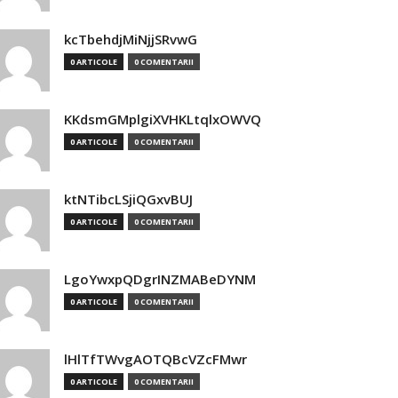
kcTbehdjMiNjjSRvwG
0 ARTICOLE
0 COMENTARII
KKdsmGMplgiXVHKLtqlxOWVQ
0 ARTICOLE
0 COMENTARII
ktNTibcLSjiQGxvBUJ
0 ARTICOLE
0 COMENTARII
LgoYwxpQDgrINZMABeDYNM
0 ARTICOLE
0 COMENTARII
lHlTfTWvgAOTQBcVZcFMwr
0 ARTICOLE
0 COMENTARII