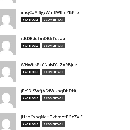
imqCqAlSyyWmEWEmYBFfb
0 ARTICOLE
0 COMENTARII
itBDEdufmDBkTszao
0 ARTICOLE
0 COMENTARII
iVHWbkPcCNbMYUZnRBJne
0 ARTICOLE
0 COMENTARII
jErSDiSWfjASdWUaqDhDNij
0 ARTICOLE
0 COMENTARII
JHcoCsbqNcHTkhmYtFGxZviF
0 ARTICOLE
0 COMENTARII