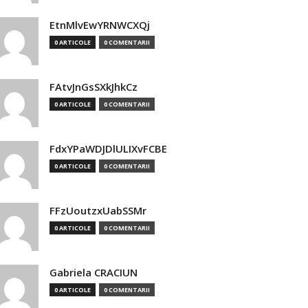
EtnMlvEwYRNWCXQj
0 ARTICOLE
0 COMENTARII
FAtvJnGsSXkJhkCz
0 ARTICOLE
0 COMENTARII
FdxYPaWDJDlULIXvFCBE
0 ARTICOLE
0 COMENTARII
FFzUoutzxUabSSMr
0 ARTICOLE
0 COMENTARII
Gabriela CRACIUN
0 ARTICOLE
0 COMENTARII