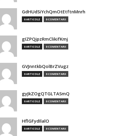
GdHUdSiYchQmOtEtftnMnrh
0 ARTICOLE
0 COMENTARII
gIZPQjpzRmClikifKmj
0 ARTICOLE
0 COMENTARII
GVJnntkbQolBrZVugz
0 ARTICOLE
0 COMENTARII
gyJkZOgQTGLTASmQ
0 ARTICOLE
0 COMENTARII
HflGFydIlalO
0 ARTICOLE
0 COMENTARII