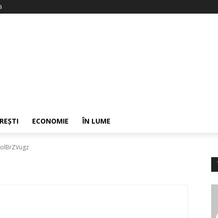
ă
REȘTI
ECONOMIE
ÎN LUME
QolBrZVugz