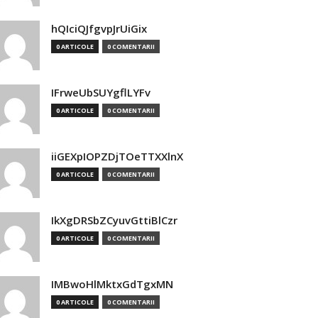
hQIciQJfgvpJrUiGix
0 ARTICOLE
0 COMENTARII
IFrweUbSUYgflLYFv
0 ARTICOLE
0 COMENTARII
iiGEXpIOPZDjTOeTTXXlnX
0 ARTICOLE
0 COMENTARII
IkXgDRSbZCyuvGttiBlCzr
0 ARTICOLE
0 COMENTARII
IMBwoHlMktxGdTgxMN
0 ARTICOLE
0 COMENTARII