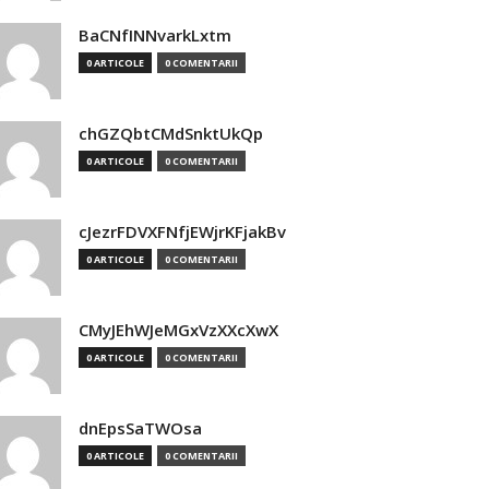
BaCNfINNvarkLxtm
0 ARTICOLE
0 COMENTARII
chGZQbtCMdSnktUkQp
0 ARTICOLE
0 COMENTARII
cJezrFDVXFNfjEWjrKFjakBv
0 ARTICOLE
0 COMENTARII
CMyJEhWJeMGxVzXXcXwX
0 ARTICOLE
0 COMENTARII
dnEpsSaTWOsa
0 ARTICOLE
0 COMENTARII