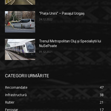
“Piața Unirii” – Pasajul Ucigaș
24.12.2022
Trenul Metropolitan Cluj și Specialiștii lui
NuSePoate
09.12.2021
CATEGORII URMĂRITE
Recomandate
47
Infrastructură
38
Rutier
21
Feroviar
17