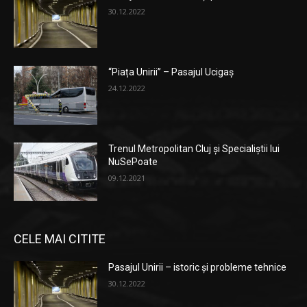
30.12.2022
“Piața Unirii” – Pasajul Ucigaș
24.12.2022
Trenul Metropolitan Cluj și Specialiștii lui
NuSePoate
09.12.2021
CELE MAI CITITE
Pasajul Unirii – istoric și probleme tehnice
30.12.2022