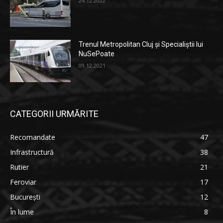
24.12.2022
Trenul Metropolitan Cluj și Specialiștii lui
NuSePoate
09.12.2021
CATEGORII URMĂRITE
Recomandate
47
Infrastructură
38
Rutier
21
Feroviar
17
București
12
În lume
8